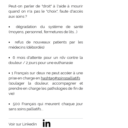
Peut-on parler de "droit" à l'aide à mourir
quand on n'a pas le "choix", faute d'accès
aux soins ?
▪️ dégradation du système de santé
(moyens, personnel, fermetures de lits...)
▪️ refus de nouveaux patients par les
médecins (débordés)
▪️ 6 mois d'attente pour un rdv contre la
douleur / 2 jours pour une euthanasie
▪️ 1 Français sur deux ne peut accéer à une
prise en charge en
hashtag#soinspalliatifs
(soulager la douleur, accompagner et
prendre en charge les pathologies de fin de
vie)
▪️ 500 Français qui meurent chaque jour
sans soins palliatifs...
Voir sur Linkedin