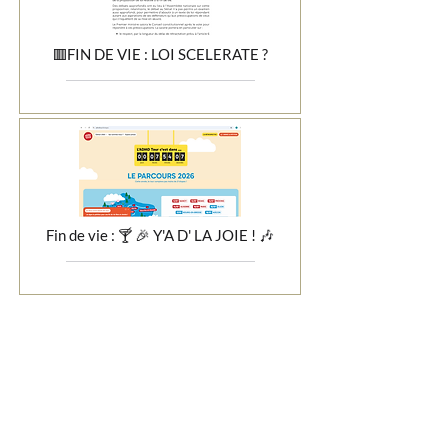
🟥FIN DE VIE : LOI SCELERATE ?
Fin de vie : 🍸 🎉 Y'A D' LA JOIE ! 🎶