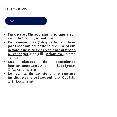
Interviews
Fin de vie : l’hypocrisie juridique à son
comble
(16 juill.,
Atlantico
)
Euthanasie : ces 7 dispositions votées
par l’Assemblée nationale qui ouvrent
la voie aux pires dérives enregistrées
à l’étranger
(1er juill.,
Atlantico
, Martin
Dousse)
Les clauses de conscience
institutionnelles
(tv:
Le Jour du Seigneur,
C. Derville,
14 mai
)
Loi sur la fin de vie : une rupture
juridique sans précédent
(
Lyon Capitale
,
E. Thiboud, mai)
Le Sénat face à la fin de vie , débats
sur les propositions de lois votées par
les députés
(G. Gindre,
Pour bien
comprendre,
RCF Lyon
, 19 jan.,)
Aide à mourir : le collectif « Les
Éligibles et leurs aidants » dénonce la
« fiction de la liberté »
(A.d’Abbundo,
La
Croix
, 17 jan.)
Aide à mourir : l’euthanasie ne doit pas