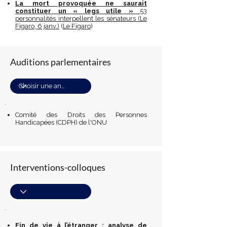
La mort provoquée ne saurait
constituer un « legs utile »
53
personnalités interpellent les sénateurs (Le
Figaro, 6 janv.)
(
Le Figaro
)
Auditions parlementaires
Comité des Droits des Personnes
Handicapées (CDPH) de l'ONU
Interventions-colloques
Fin de vie à l’étranger : analyse de