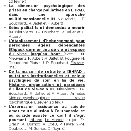
16 février)
La dimension psychologique des
prises en charge palliatives en EHPAD,
dans une approche
multidimensionnelle
(N. Nieuviarts, J.-P.
Bouchard,, R. Jallet et F. Albert)
Soins palliatifs et demandes à mourir
(N. Nieuviarts, J.P. Bouchard, R. Jallet et F.
Albert)
L'établissement d'hébergement pour
personnes âgées dépendantes
(Ehpad), dernier lieu de vie et espace
du vivre jusqu'au bout
(avec : N.
Nieuviarts, F. Albert ,R. Jallet, B. Fougère, H.
Dieudonné-Plaisir, J.-P. Bouchard,
Elsevier
,
mai)
De la maison de retraite à l’EHPAD :
mutations institutionnelles et enjeux
psychiques du soin en fin de vie.
Histoire, organisation et paradoxes
du lieu de vie-soin
(N. Nieuviarts ; J.P.
Bouchard,, R. Jallet et F. Albert,
Annales
Médico-psychologiques, revue
psychiatrique
,
Elsevier
, 26 fév. )
L'expression assistance au suicide
omet toute allusion à l'euthanasie et
au suicide assisté ce dont il s'agit
pourtant
(
tribune
,
Le Monde
, 21 jan. Fr.
Braun, A. Burnod, A. CdeB, P. Favre, Y.-M.
Doublet, J.-M. Gomas, D. Reynié)