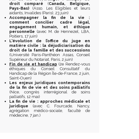
droit comparé
(
Canada, Belgique,
Pays-Bas)
(Asso. Les Eligibles et leurs
aidants, Invalides (Paris), 23 juin)
Accompagner la fin de la vie :
comment concilier cadre légal,
engagement humain, et éthique
personnelle
(avec M. de Hennezel, LBA,
Poitiers, 17 juin)
L'évolution de l’office du juge en
matière civile : la déjudiciarisation du
droit de la famille et des successions
(Université Paris-Panthéon Assas, Conseil
Supérieur du Notariat, Paris, 2 juin)
Fin de vie et handicap
(2e Rendez-vous
éthiques du Conseil Consultatif du
Handicap de la Région Île-de-France, 2 juin,
Saint-Ouen)
Les enjeux juridiques contemporains
de la fin de vie et des soins palliatifs
(Nice, congrès interrégional de soins
palliatifs, 12 mai)
La fin de vie : approches médicale et
juridique
(avec C. Fourcade
,
Nancy,
agrégation médico-sociale, faculté de
médecine, 7 jan.)