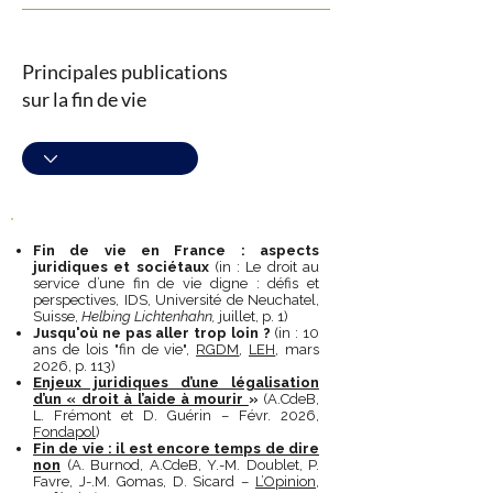
Principales publications
sur la fin de vie
Fin de vie en France : aspects
juridiques et sociétaux
(in : Le droit au
service d’une fin de vie digne : défis et
perspectives, IDS, Université de Neuchatel,
Suisse,
Helbing Lichtenhahn,
juillet, p. 1)
Jusqu'où ne pas aller trop loin ?
(in : 10
ans de lois "fin de vie",
RGDM
,
LEH
, mars
2026, p. 113)
Enjeux juridiques d’une légalisation
d’un « droit à l’aide à mourir
»
(A.CdeB,
L. Frémont et D. Guérin – Févr. 2026,
Fondapol
)
Fin de vie : il est encore temps de dire
non
(A. Burnod, A.CdeB, Y.-M. Doublet, P.
Favre, J-.M. Gomas, D. Sicard –
L’Opinion
,