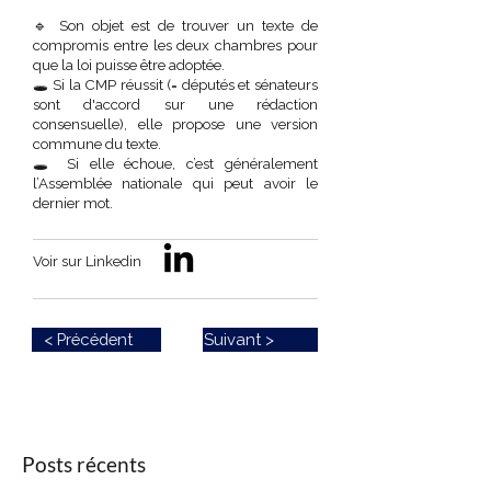
🔹 Son objet est de trouver un texte de
compromis entre les deux chambres pour
que la loi puisse être adoptée.
🕳️ Si la CMP réussit (= députés et sénateurs
sont d'accord sur une rédaction
consensuelle), elle propose une version
commune du texte.
🕳️ Si elle échoue, c’est généralement
l’Assemblée nationale qui peut avoir le
dernier mot.
Voir sur Linkedin
< Précédent
Suivant >
Posts récents