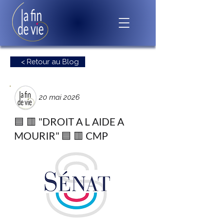
< Retour au Blog
20 mai 2026
🟦 🟥 "DROIT A L AIDE A
MOURIR" 🟦 🟥 CMP