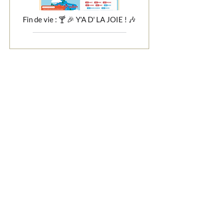
Fin de vie : 🍸 🎉 Y'A D' LA JOIE ! 🎶