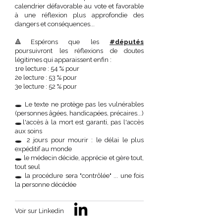
calendrier défavorable au vote et favorable
à une réflexion plus approfondie des
dangers et conséquences...
🔺Espérons que les
#députés
poursuivront les réflexions de doutes
légitimes qui apparaissent enfin :
1re lecture : 54 % pour
2e lecture : 53 % pour
3e lecture : 52 % pour
🕳️ Le texte ne protège pas les vulnérables
(personnes âgées, handicapées, précaires...)
🕳️l'accès à la mort est garanti, pas l'accès
aux soins
🕳️ 2 jours pour mourir : le délai le plus
expéditif au monde
🕳️ le médecin décide, apprécie et gère tout,
tout seul
🕳️ la procédure sera "contrôlée" ... une fois
la personne décédée
Voir sur Linkedin