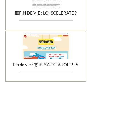
🟥FIN DE VIE : LOI SCELERATE ?
Fin de vie : 🍸 🎉 Y'A D' LA JOIE ! 🎶