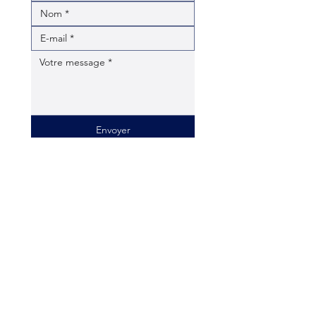
Envoyer
contact@lafindevie.fr
Comprendre