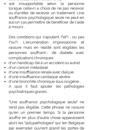
soit insupportable selon la personne
lorsque celle‑ci a choisi de ne pas recevoir
ou d’arrêter de recevoir un traitement.
Une
souffrance psychologique seule ne peut en
aucun cas permettre de bénéficier de l'aide
à mourir ;
Des conditions qui s'ajoutent ("et")... ou pas
("ou"). L'énumération impressionne et
rassure mais en réalité sont éligibles les
personnes souffrant:
- de diabète avec
complications chroniques
d'un handicap (lié à un accident ou autre)
d'un cancer métastasé
d'une insuffisance rénale avec dialyse
d'une insuffisance cardiaque sévère
d'une bronchite chronique sous oxygène
...
A quoi il faut ajouter les pathologies
psychiatriques graves...
"Une souffrance psychologique seule" ne
rend pas éligible. Cette phrase ne rassure
qu'en un premier temps. Si la personne
souffre en plus d'autre chose apparaissent
alors les "polypathologies" qui (en Belgique
par exemple) ouvrent grand les portes de