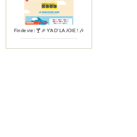
Fin de vie : 🍸 🎉 Y'A D' LA JOIE ! 🎶