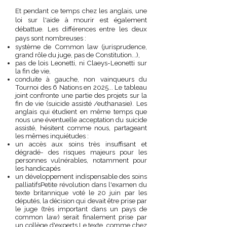
Et pendant ce temps chez les anglais, une
loi sur l'aide à mourir est également
débattue. Les différences entre les deux
pays sont nombreuses :
système de Common law (jurisprudence,
grand rôle du juge, pas de Constitution...),
pas de lois Leonetti, ni Claeys-Leonetti sur
la fin de vie,
conduite à gauche, non vainqueurs du
Tournoi des 6 Nations en 2025... Le tableau
joint confronte une partie des projets sur la
fin de vie (suicide assisté /euthanasie). Les
anglais qui étudient en même temps que
nous une éventuelle acceptation du suicide
assisté, hésitent comme nous, partageant
les mêmes inquiétudes :
un accès aux soins très insuffisant et
dégradé- des risques majeurs pour les
personnes vulnérables, notamment pour
les handicapés
un développement indispensable des soins
palliatifsPetite révolution dans l'examen du
texte britannique voté le 20 juin par les
députés, la décision qui devait être prise par
le juge (très important dans un pays de
common law) serait finalement prise par
un collège d'experts.Le texte, comme chez