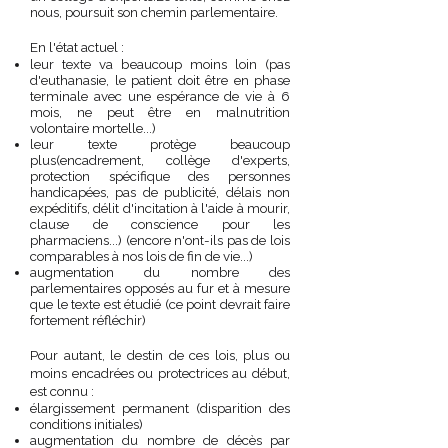
nous, poursuit son chemin parlementaire.
En l'état actuel :
leur texte va beaucoup moins loin (pas
d'euthanasie, le patient doit être en phase
terminale avec une espérance de vie à 6
mois, ne peut être en malnutrition
volontaire mortelle...)
leur texte protège beaucoup
plus(encadrement, collège d'experts,
protection spécifique des personnes
handicapées, pas de publicité, délais non
expéditifs, délit d'incitation à l'aide à mourir,
clause de conscience pour les
pharmaciens...) (encore n'ont-ils pas de lois
comparables à nos lois de fin de vie...)
augmentation du nombre des
parlementaires opposés au fur et à mesure
que le texte est étudié (ce point devrait faire
fortement réfléchir)
Pour autant, le destin de ces lois, plus ou
moins encadrées ou protectrices au début,
est connu :
élargissement permanent (disparition des
conditions initiales)
augmentation du nombre de décès par