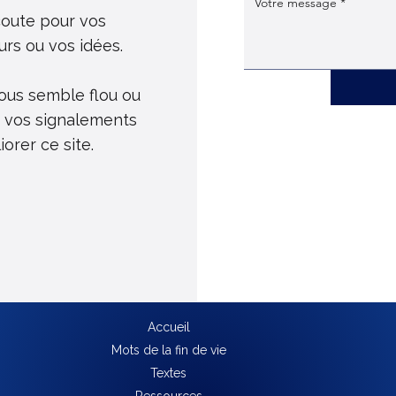
coute pour vos
urs ou vos idées.
ous semble flou ou
 : vos signalements
orer ce site.
Accueil
Mots de la fin de vie
Textes