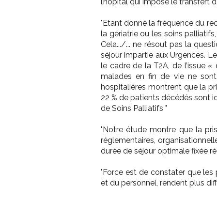
l’hôpital qui impose le transfert d
"Etant donné la fréquence du rec
la gériatrie ou les soins palliati
Cela.../... ne résout pas la que
séjour impartie aux Urgences. Le 
le cadre de la T2A, de l’issue « 
malades en fin de vie ne sont p
hospitalières montrent que la pr
22 % de patients décédés sont ide
de Soins Palliatifs "
"Notre étude montre que la prise
réglementaires, organisationnell
durée de séjour optimale fixée r
"Force est de constater que les p
et du personnel, rendent plus dif