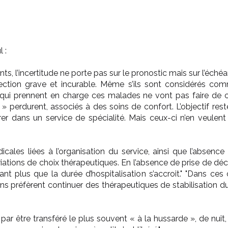
 :
ts, l’incertitude ne porte pas sur le pronostic mais sur l’éch
ection grave et incurable. Même s’ils sont considérés co
 qui prennent en charge ces malades ne vont pas faire de 
fs » perdurent, associés à des soins de confort. L’objectif rest
érer dans un service de spécialité. Mais ceux-ci n’en veulen
ales liées à l’organisation du service, ainsi que l’absenc
iations de choix thérapeutiques. En l’absence de prise de déci
ant plus que la durée d’hospitalisation s’accroit." "Dans ce
cins préfèrent continuer des thérapeutiques de stabilisati
it par être transféré le plus souvent « à la hussarde », de nuit