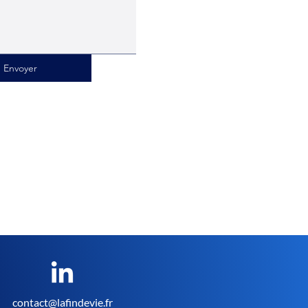
Envoyer
contact@lafindevie.fr