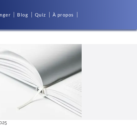
anger
Blog
Quiz
À propos
2025