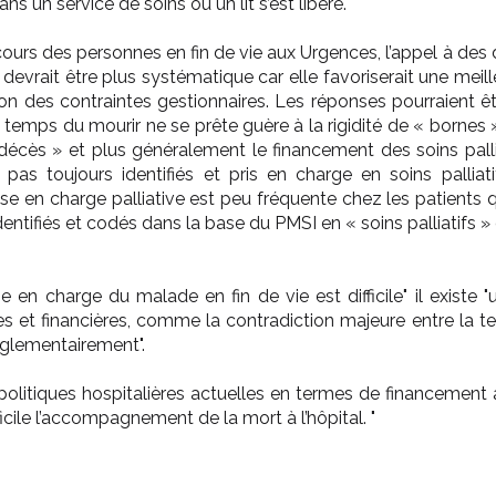
ans un service de soins où un lit s’est libéré."
ours des personnes en fin de vie aux Urgences, l’appel à des d
fs, devrait être plus systématique car elle favoriserait une meil
stion des contraintes gestionnaires. Les réponses pourraient 
temps du mourir ne se prête guère à la rigidité de « bornes » 
décès » et plus généralement le financement des soins palliati
as toujours identifiés et pris en charge en soins palliati
ise en charge palliative est peu fréquente chez les patients q
ntifiés et codés dans la base du PMSI en « soins palliatifs » 
 en charge du malade en fin de vie est difficile" il existe 
es et financières, comme la contradiction majeure entre la t
èglementairement".
olitiques hospitalières actuelles en termes de financement à l
ficile l’accompagnement de la mort à l’hôpital. "