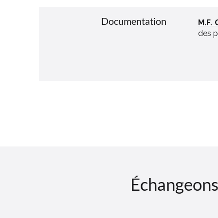
Documentation
M.F. 
des p
Échangeons