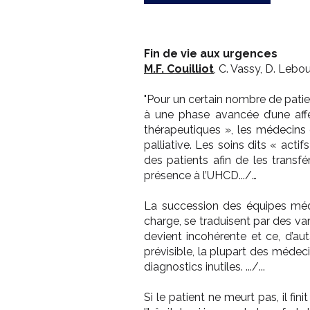
Fin de vie aux urgences
M.F. Couilliot
, C. Vassy, D. Leboul
"Pour un certain nombre de patien
à une phase avancée d’une aff
thérapeutiques », les médecins
palliative. Les soins dits « acti
des patients afin de les transf
présence à l’UHCD.../…
La succession des équipes médic
charge, se traduisent par des var
devient incohérente et ce, d’aut
prévisible, la plupart des méde
diagnostics inutiles. .../...
Si le patient ne meurt pas, il fin