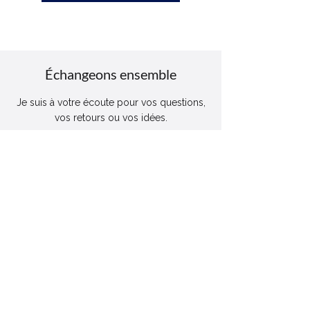
Échangeons ensemble
Je suis à votre écoute pour vos questions,
vos retours ou vos idées.
Et si quelque chose vous semble flou ou
inexact, dites-le-moi : vos signalements
m’aident à améliorer ce site.