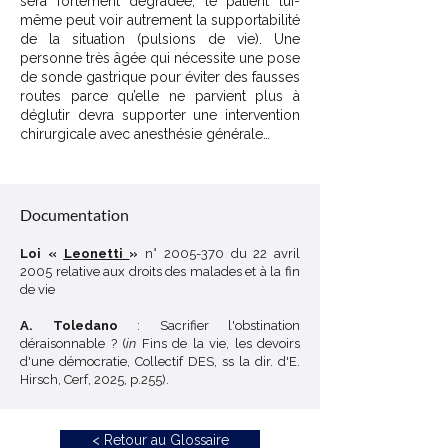
sera fortement dégradée, le patient lui-
même peut voir autrement la supportabilité
de la situation (pulsions de vie). Une
personne très âgée qui nécessite une pose
de sonde gastrique pour éviter des fausses
routes parce qu’elle ne parvient plus à
déglutir devra supporter une intervention
chirurgicale avec anesthésie générale…
Décoder un sigle
Documentation
Loi «
Leonetti
»
n°
2005-370
du 22 avril
2005 relative aux droits des malades et à la fin
de vie
A. Toledano
: Sacrifier l'obstination
déraisonnable ? (
in
Fins de la vie, les devoirs
d'une démocratie, Collectif DES, ss la dir. d'E.
Hirsch, Cerf, 2025, p.255).
< Retour au Glossaire