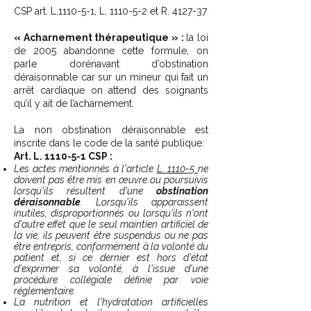
CSP art. L.1110-5-1, L. 1110-5-2 et R. 4127-37
« Acharnement thérapeutique » :
la loi
de 2005 abandonne cette formule, on
parle dorénavant d’obstination
déraisonnable car sur un mineur qui fait un
arrêt cardiaque on attend des soignants
qu’il y ait de l’acharnement.
La non obstination déraisonnable est
inscrite dans le code de la santé publique:
Art. L. 1110-5-1 CSP :
Les actes mentionnés à l'article
L. 1110-5
ne
doivent pas être mis en œuvre ou poursuivis
lorsqu'ils résultent d'une
obstination
déraisonnable
. Lorsqu'ils apparaissent
inutiles, disproportionnés ou lorsqu'ils n'ont
d'autre effet que le seul maintien artificiel de
la vie, ils peuvent être suspendus ou ne pas
être entrepris, conformément à la volonté du
patient et, si ce dernier est hors d'état
d'exprimer sa volonté, à l'issue d'une
procédure collégiale définie par voie
réglementaire.
La nutrition et l'hydratation artificielles