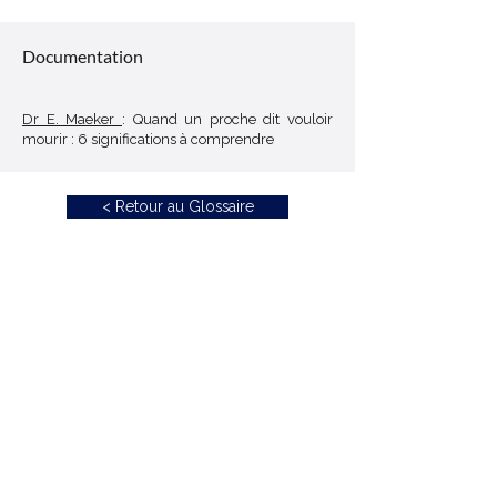
Décoder un sigle
Documentation
Dr E. Maeker
: Quand un proche dit vouloir
mourir : 6 significations à comprendre
< Retour au Glossaire
Échangeons ensemble
Je suis à votre écoute pour vos questions,
vos retours ou vos idées.
Et si quelque chose vous semble flou ou
inexact, dites-le-moi : vos signalements