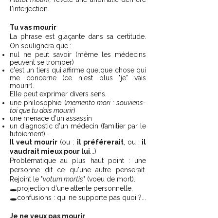
l'interjection.
Tu vas mourir
La phrase est glaçante dans sa certitude.
On soulignera que :
nul ne peut savoir (même les médecins
peuvent se tromper)
c'est un tiers qui affirme quelque chose qui
me concerne (ce n'est plus "je" vais
mourir).
Elle peut exprimer divers sens.
une philosophie (
memento mori : souviens-
toi que tu dois mourir
)
une menace d'un assassin
un diagnostic d'un médecin (familier par le
tutoiement)...
Il veut mourir
(ou :
il préférerait
, ou :
il
vaudrait mieux pour lui
...)
Problématique au plus haut point : une
personne dit ce qu'une autre penserait.
Rejoint le "
votum mortis
" (voeu de mort).
🕳️projection d'une attente personnelle,
🕳️confusions : qui ne supporte pas quoi ?...
Je ne veux pas mourir