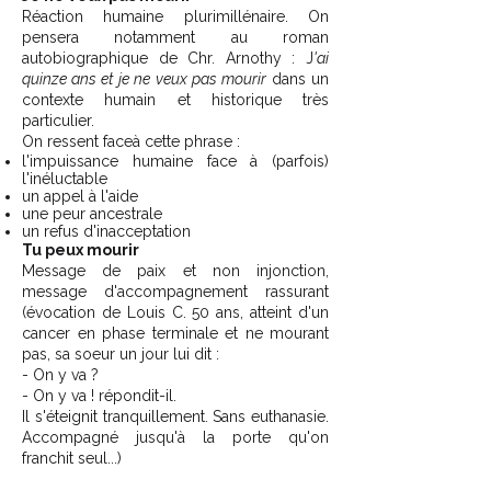
Réaction humaine plurimillénaire. On
pensera notamment au roman
autobiographique de Chr. Arnothy : J
'ai
quinze ans et je ne veux pas mourir
dans un
contexte humain et historique très
particulier.
On ressent faceà cette phrase :
l'impuissance humaine face à (parfois)
l'inéluctable
un appel à l'aide
une peur ancestrale
un refus d'inacceptation
Tu peux mourir
Message de paix et non injonction,
message d'accompagnement rassurant
(évocation de Louis C. 50 ans, atteint d'un
cancer en phase terminale et ne mourant
pas, sa soeur un jour lui dit :
- On y va ?
- On y va ! répondit-il.
Il s'éteignit tranquillement. Sans euthanasie.
Accompagné jusqu'à la porte qu'on
franchit seul...)