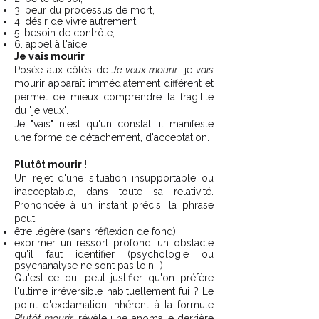
3. peur du processus de mort,
4. désir de vivre autrement,
5. besoin de contrôle,
6. appel à l'aide.
Je vais mourir
Posée aux côtés de
Je veux mourir
, je
vais
mourir apparaît immédiatement différent et
permet de mieux comprendre la fragilité
du "je veux".
Je "vais" n'est qu'un constat, il manifeste
une forme de détachement, d'acceptation.
Plutôt mourir !
Un rejet d'une situation insupportable ou
inacceptable, dans toute sa relativité.
Prononcée à un instant précis, la phrase
peut
être légère (sans réflexion de fond)
exprimer un ressort profond, un obstacle
qu'il faut identifier (psychologie ou
psychanalyse ne sont pas loin...).
Qu'est-ce qui peut justifier qu'on préfère
l'ultime irréversible habituellement fui ? Le
point d'exclamation inhérent à la formule
Plutôt mourir,
révèle une anomalie derrière