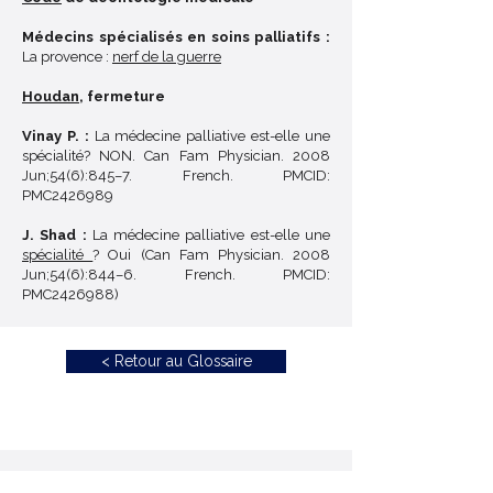
Médecins spécialisés en soins palliatifs :
La provence :
nerf de la guerre
Houdan
, fermeture
Vinay P. :
La médecine palliative est-elle une
spécialité? NON. Can Fam Physician. 2008
Jun;54(6):845–7. French. PMCID:
PMC2426989
J. Shad :
La médecine palliative est-elle une
spécialité
? Oui (Can Fam Physician. 2008
Jun;54(6):844–6. French. PMCID:
PMC2426988)
< Retour au Glossaire
Échangeons ensemble