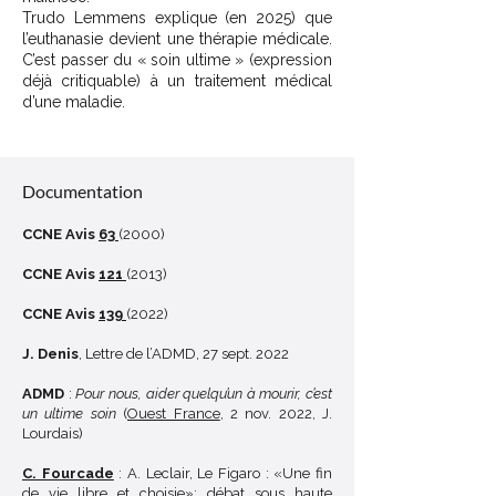
Trudo Lemmens explique (en 2025) que
l’euthanasie devient une thérapie médicale.
C’est passer du « soin ultime » (expression
déjà critiquable) à un traitement médical
d’une maladie.
Décoder un sigle
Documentation
CCNE Avis
63
(2000)
CCNE Avis
121
(2013)
CCNE Avis
139
(2022)
J. Denis
, Lettre de l’ADMD, 27 sept. 2022
ADMD
:
Pour nous, aider quelqu’un à mourir, c’est
un ultime soin
(
Ouest France
, 2 nov. 2022, J.
Lourdais)
C. Fourcade
: A. Leclair, Le Figaro : «Une fin
de vie libre et choisie»: débat sous haute