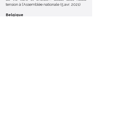
tension à l’Assemblée nationale (5 avr. 2021)
Belgique
The Lancet
:
Incorporating 'Exceptional
Euthanasia' into a Future Active Assistance in
Dying Legislation in France: A Theoretical
Construct or Medical Necessity ?
(Intégrer
l'euthanasie d'exception dans une future
législation sur l'aide active à mourir en France :
une construction théorique ou une nécessité
médicale ?) S. Piazza, P. F. Perrigault, C.
Fourcade, mars 2024.
Trudo Lemmens
: Euthanasia as Medical
Therapy in Canada
< Retour au Glossaire