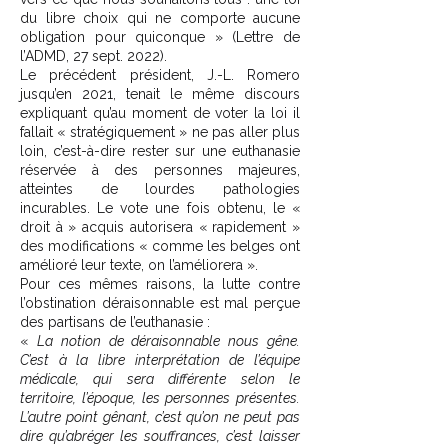
du libre choix qui ne comporte aucune
obligation pour quiconque » (Lettre de
l’ADMD, 27 sept. 2022).
Le précédent président, J.-L. Romero
jusqu’en 2021, tenait le même discours
expliquant qu’au moment de voter la loi il
fallait « stratégiquement » ne pas aller plus
loin, c’est-à-dire rester sur une euthanasie
réservée à des personnes majeures,
atteintes de lourdes pathologies
incurables. Le vote une fois obtenu, le «
droit à » acquis autorisera « rapidement »
des modifications « comme les belges ont
amélioré leur texte, on l’améliorera ».
Pour ces mêmes raisons, la lutte contre
l’obstination déraisonnable est mal perçue
des partisans de l’euthanasie :
«
La notion de déraisonnable nous gêne.
C’est à la libre interprétation de l’équipe
médicale, qui sera différente selon le
territoire, l’époque, les personnes présentes.
L’autre point gênant, c’est qu’on ne peut pas
dire qu’abréger les souffrances, c’est laisser