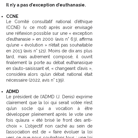
Il n’y a pas d’exception d’euthanasie.
CCNE
Le Comité consultatif national d’éthique
(CCNE) (v. ce mot) après avoir envisagé
une réflexion possible sur une « exception
d’euthanasie » en 2000 (avis n° 63), affirma
qu’une « évolution » n’était pas souhaitable
en 2013 (avis n° 121). Moins de dix ans plus
tard, mais autrement composé, il ouvrit
finalement la porte au débat euthanasique
en s’auto-saisissant et, « changeant d’avis »,
considéra alors qu’un débat national était
nécessaire (2022, avis n° 139).
ADMD
Le président de l’ADMD (J. Denis) exprime
clairement que la loi qui serait votée n’est
qu’un socle qui a vocation à être
développer pleinement après le vote une
fois qu’aura « été brisé le front des anti-
choix ». L’objectif non caché au sein de
l’association est de « faire évoluer la loi
vers ce que nous souhaitons tous : une loi