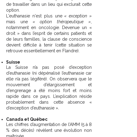
de travailler dans un lieu qui exclurait cette
option.
L'euthanasie n'est plus une
« exception »
mais une
« option thérapeutique »
,
notamment en oncologie. Devenue un «
droit » dans l’esprit de certains patients et
de leurs familles, la clause de conscience
devient difficile à tenir (cette situation se
retrouve essentiellement en Flandre).
Suisse
La Suisse n’a pas posé d’exception
d’euthanasie (ni dépénalisé l’euthanasie car
elle n’a pas légiféré). On observera que le
mouvement d’élargissement et
d’engrenage a été moins fort et moins
rapide dans ce pays. L’explication réside
probablement dans cette absence «
d’exception d’euthanasie ».
Canada et Québec
Les chiffres d’augmentation de l’AMM (5 à 8
% des décès) révèlent une évolution non
maîtrisée.