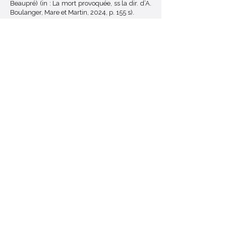
Beaupré) (in : La mort provoquée, ss la dir. d’A.
Boulanger, Mare et Martin, 2024, p. 155 s).
CEDH
,AFFAIRE MORTIER c. BELGIQUE, 4
octobre 2022, 78017/17
< Retour au Glossaire
Échangeons ensemble
Je suis à votre écoute pour vos questions,
vos retours ou vos idées.
Et si quelque chose vous semble flou ou
inexact, dites-le-moi : vos signalements
m’aident à améliorer ce site.