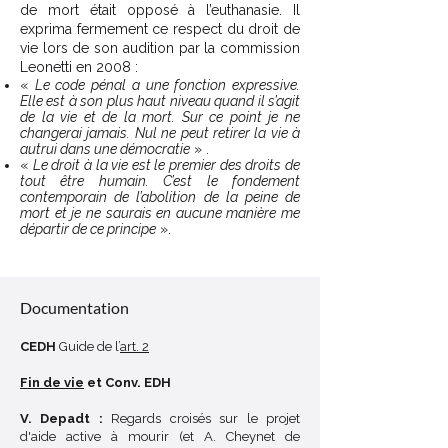
de mort était opposé à l’euthanasie. Il
exprima fermement ce respect du droit de
vie lors de son audition par la commission
Leonetti en 2008 :
«
Le code pénal a une fonction expressive.
Elle est à son plus haut niveau quand il s’agit
de la vie et de la mort. Sur ce point je ne
changerai jamais. Nul ne peut retirer la vie à
autrui dans une démocratie
» .
«
Le droit à la vie est le premier des droits de
tout être humain. C’est le fondement
contemporain de l’abolition de la peine de
mort et je ne saurais en aucune manière me
départir de ce principe
».
Décoder un sigle
Documentation
CEDH
Guide de l’
art. 2
Fin de vie
et Conv. EDH
V. Depadt :
Regards croisés sur le projet
d'aide active à mourir (et A. Cheynet de