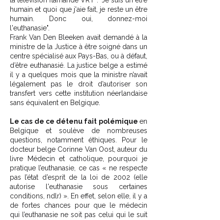
la télévision flamande VRT : "Je suis un être
humain et quoi que j'aie fait, je reste un être
humain. Donc oui, donnez-moi
l'euthanasie".
Frank Van Den Bleeken avait demandé à la
ministre de la Justice à être soigné dans un
centre spécialisé aux Pays-Bas, ou à défaut,
d’être euthanasié. La justice belge a estimé
il y a quelques mois que la ministre n’avait
légalement pas le droit d’autoriser son
transfert vers cette institution néerlandaise
sans équivalent en Belgique.
Le cas de ce détenu fait polémique
en
Belgique et soulève de nombreuses
questions, notamment éthiques. Pour le
docteur belge Corinne Van Oost, auteur du
livre Médecin et catholique, pourquoi je
pratique l’euthanasie, ce cas « ne respecte
pas l’état d’esprit de la loi de 2002 (elle
autorise l'euthanasie sous certaines
conditions, ndlr) ». En effet, selon elle, il y a
de fortes chances pour que le médecin
qui l’euthanasie ne soit pas celui qui le suit