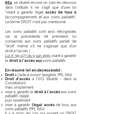
662
,
se situent encore un cran en-dessous
dans l'intitulé. il ne s'agit que d'une loi
"visant à garantir l’égal
accès de tous à
l’accompagnement et aux soins palliatifs
".
Le terme DROIT n'est pas mentionné.
Les soins palliatifs sont ainsi rétrogradés
car la précédente (et première) loi
consacrée aux soins palliatifs parlait de
"droit" même s'il ne s'agissait que d'un
droit à l'accès ) ...:
Loi n° 99-477 du 9 juin 1999
visant à garantir
le
droit à l'accès aux
soins palliatifs.
En résumé (et en
decrescendo
) :
Droit
à l'aide à mourir (exigible, PPL 661)
Droit d'accès
à l'IVG (liberté - dans la
Constitution)
mais simplement
viser à garantir le
droit à l'accès
aux soins
palliatifs (1999)
puis seulement
viser à garantir
l’égal accès
de tous aux
soins palliatifs (PPL 662)
Il y a donc les lois qui posent un DROIT