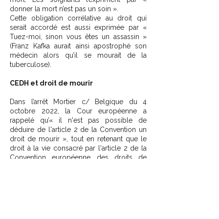
donner la mort n’est pas un soin ».
Cette obligation corrélative au droit qui
serait accordé est aussi exprimée par «
Tuez-moi, sinon vous êtes un assassin »
(Franz Kafka aurait ainsi apostrophé son
médecin alors qu’il se mourait de la
tuberculose).
CEDH et droit de mourir
Dans l’arrêt Mortier c/ Belgique du 4
octobre 2022, la Cour européenne a
rappelé qu’« il n'est pas possible de
déduire de l'article 2 de la Convention un
droit de mourir », tout en retenant que le
droit à la vie consacré par l'article 2 de la
Convention européenne des droits de
l'homme n'interdisait pas en soi une
dépénalisation conditionnelle par la loi
belge de l'euthanasie.
3 éléments sont attendus pour une
dépénalisation conditionnelle :
l'existence d'un cadre législatif concernant