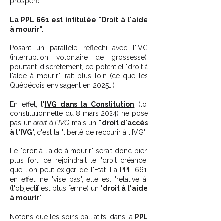
prospère...
La PPL 661
est intitulée "Droit à l'aide
à mourir".
Posant un parallèle réfléchi avec l'IVG
(interruption volontaire de grossesse),
pourtant, discrètement, ce potentiel "droit à
l'aide à mourir" irait plus loin (ce que les
Québécois envisagent en 2025...)
En effet, l
'
IVG dans la Constitution
(loi
constitutionnelle du 8 mars 2024) ne pose
pas un
droit à l'IVG
mais un
"droit d'accès
à l'IVG
", c'est la "liberté de recourir à l'IVG".
Le "droit à l'aide à mourir" serait donc bien
plus fort, ce rejoindrait le "droit créance"
que l'on peut exiger de l'Etat. La PPL 661,
en effet, ne "vise pas", elle est "relative à"
(l'objectif est plus ferme) un "
droit à l'aide
à mourir
".
Notons que les soins palliatifs, dans la
PPL