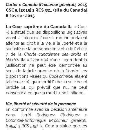
Carter c Canada (Procureur général),
2015
CSC 5, [2015] 1 RCS 331. (site du Canada)
6 février 2015
La Cour suprême du Canada
(la « Cour
») a statué que les dispositions législatives
visant à interdire l’aide à mourir portaient
atteinte au droit à la vie, à la liberté et à la
sécurité de la personne en vertu de l’article
7 de la
Charte canadienne des droits et
libertés
(la «
Charte
») d’une façon dont la
justification ne peut être démontrée au
sens de l’article premier de la
Charte.
Les
dispositions visées du
Code criminel
étaient
l’alinéa 241b), qui interdit l’aide au suicide, et
l’article 14, qui prévoit que nul ne peut
consentir à ce que la mort lui soit infligée.
Vie, liberté et sécurité de la personne
En conformité avec sa décision antérieure
dans l'arrêt
Rodriguez (Rodriguez c
Colombie-Britannique (Procureur général),
[1993] 3 RCS 519)
, la Cour a statué que les