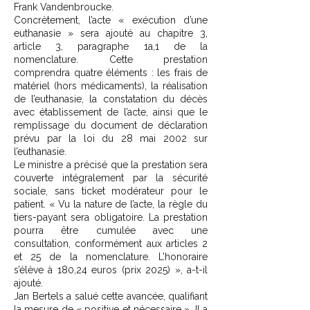
Frank Vandenbroucke.
Concrètement, l’acte « exécution d’une
euthanasie » sera ajouté au chapitre 3,
article 3, paragraphe 1a,1 de la
nomenclature. Cette prestation
comprendra quatre éléments : les frais de
matériel (hors médicaments), la réalisation
de l’euthanasie, la constatation du décès
avec établissement de l’acte, ainsi que le
remplissage du document de déclaration
prévu par la loi du 28 mai 2002 sur
l’euthanasie.
Le ministre a précisé que la prestation sera
couverte intégralement par la sécurité
sociale, sans ticket modérateur pour le
patient. « Vu la nature de l’acte, la règle du
tiers-payant sera obligatoire. La prestation
pourra être cumulée avec une
consultation, conformément aux articles 2
et 25 de la nomenclature. L’honoraire
s’élève à 180,24 euros (prix 2025) », a-t-il
ajouté.
Jan Bertels a salué cette avancée, qualifiant
la mesure de « positive et nécessaire ». Il a