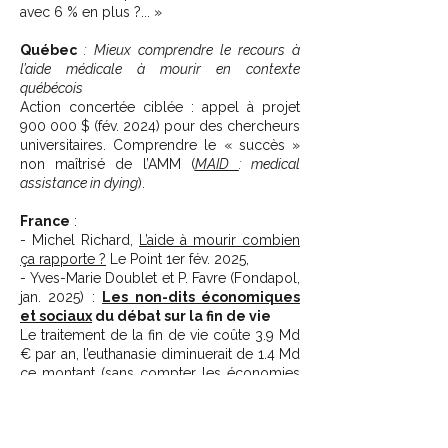
avec 6 % en plus ?... »
Québec
: Mieux comprendre le recours à
l’aide médicale à mourir en contexte
québécois
Action concertée ciblée : appel à projet
900 000 $ (fév. 2024) pour des chercheurs
universitaires. Comprendre le « succès »
non maîtrisé de l’AMM (
MAID
: medical
assistance in dying
).
France
:
- Michel Richard,
L’aide à mourir combien
ça rapporte ?
Le Point 1er fév. 2025,
- Yves-Marie Doublet et P. Favre (Fondapol,
jan. 2025) :
Les non-dits économiques
et sociaux
du débat sur la fin de vie
Le traitement de la fin de vie coûte 3.9 Md
€ par an, l’euthanasie diminuerait de 1.4 Md
ce montant (sans compter les économies
liées au non versement des retraites
concernées).